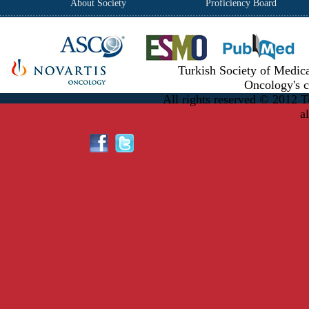
About Society
Proficiency Board
Turkish Society of Medic
Oncology's c
All rights reserved © 2012 T
a