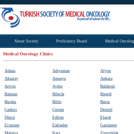
About Society
Proficiency Board
Medical Oncolog
Medical Oncology Clinics
Adana
Adıyaman
Afyon
Aksaray
Amasya
Ankara
Artvin
Aydın
Balıkesir
Batman
Bilecik
Bingöl
Burdur
Bitlis
Bursa
Çankırı
Çorum
Denizli
Düzce
Edirne
Elazığ
Erzurum
Eskişehir
Gaziantep
Malatya
Kars
Zonguldak