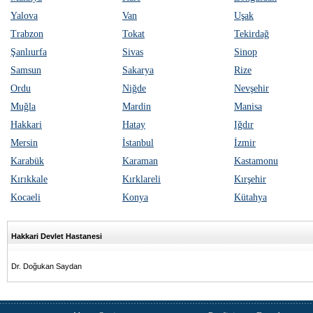
Yalova
Van
Uşak
Trabzon
Tokat
Tekirdağ
Şanlıurfa
Sivas
Sinop
Samsun
Sakarya
Rize
Ordu
Niğde
Nevşehir
Muğla
Mardin
Manisa
Hakkari
Hatay
Iğdır
Mersin
İstanbul
İzmir
Karabük
Karaman
Kastamonu
Kırıkkale
Kırklareli
Kırşehir
Kocaeli
Konya
Kütahya
Hakkari Devlet Hastanesi
Dr. Doğukan Saydan