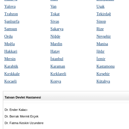
Yalova
Van
Uşak
Trabzon
Tokat
Tekirdağ
Şanlıurfa
Sivas
Sinop
Samsun
Sakarya
Rize
Ordu
Niğde
Nevşehir
Muğla
Mardin
Manisa
Hakkari
Hatay
Iğdır
Mersin
İstanbul
İzmir
Karabük
Karaman
Kastamonu
Kırıkkale
Kırklareli
Kırşehir
Kocaeli
Konya
Kütahya
Tatvan Devlet Hastanesi
Dr. Ender Kalacı
Dr. Berrak Mermit Erçek
Dr. Fatma Keskin Uzundere