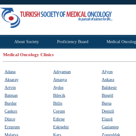
About Society
Proficiency Board
Medical Oncolog
Medical Oncology Clinics
Adana
Adıyaman
Afyon
Aksaray
Amasya
Ankara
Artvin
Aydın
Balıkesir
Batman
Bilecik
Bingöl
Burdur
Bitlis
Bursa
Çankırı
Çorum
Denizli
Düzce
Edirne
Elazığ
Erzurum
Eskişehir
Gaziantep
Malatya
Kars
Zonguldak